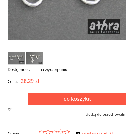
Dostępność:
na wyczerpaniu
28,29 zł
Cena:
do koszyka
gr.
dodaj do przechowalni
Ocena:
zapytaj o produkt