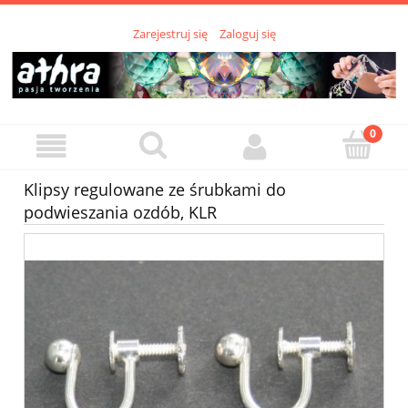
Zarejestruj się
Zaloguj się
Klipsy regulowane ze śrubkami do
podwieszania ozdób, KLR