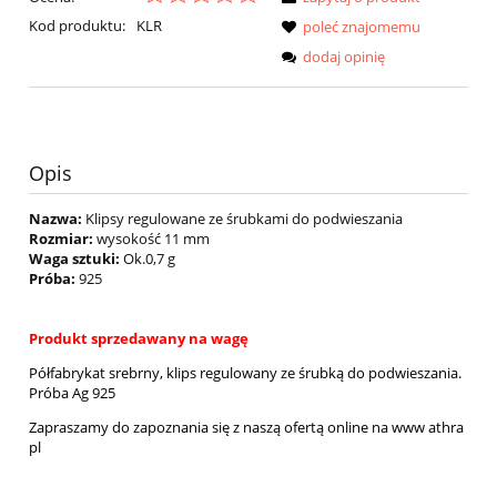
Kod produktu:
KLR
poleć znajomemu
dodaj opinię
Opis
Nazwa:
Klipsy regulowane ze śrubkami do podwieszania
Rozmiar:
wysokość 11 mm
Waga sztuki:
Ok.0,7 g
Próba:
925
Produkt sprzedawany na wagę
Półfabrykat srebrny, klips regulowany ze śrubką do podwieszania.
Próba Ag 925
Zapraszamy do zapoznania się z naszą ofertą online na www athra
pl