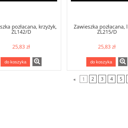
szka pozłacana, krzyżyk,
Zawieszka pozłacana, l
ZL142/D
ZL215/D
25,83 zł
25,83 zł
do koszyka
do koszyka
«
1
2
3
4
5