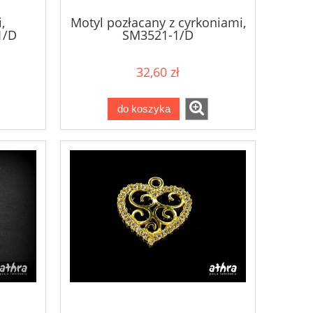
,
Motyl pozłacany z cyrkoniami,
1/D
SM3521-1/D
32,60 zł
do koszyka