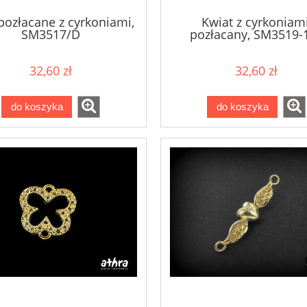
pozłacane z cyrkoniami,
Kwiat z cyrkoniami
SM3517/D
pozłacany, SM3519-
32,60 zł
32,60 zł
do koszyka
do koszyka