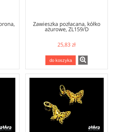
orona,
Zawieszka pozłacana, kółko
ażurowe, ZL159/D
25,83 zł
do koszyka