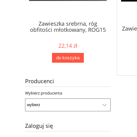
Zawieszka srebrna, róg
Zawie
obfitości młotkowany, ROG15
22,14 zł
do koszyka
Producenci
Wybierz producenta
Zaloguj się