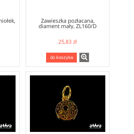
iołek,
Zawieszka pozłacana,
diament mały, ZL160/D
25,83 zł
do koszyka