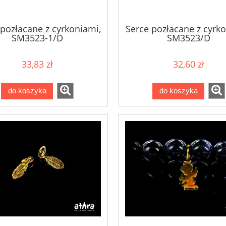
 pozłacane z cyrkoniami,
Serce pozłacane z cyrko
SM3523-1/D
SM3523/D
33,83 zł
32,60 zł
do koszyka
do koszyka