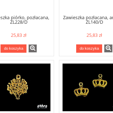
szka piórko, pozłacana,
Zawieszka pozłacana, an
ZL228/D
ZL140/D
25,83 zł
25,83 zł
do koszyka
do koszyka