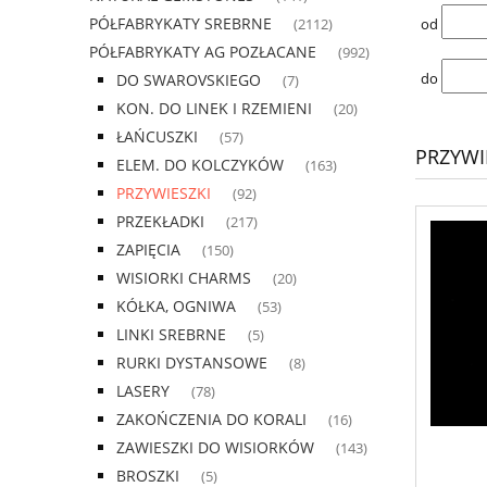
PÓŁFABRYKATY SREBRNE
od
(2112)
PÓŁFABRYKATY AG POZŁACANE
(992)
do
DO SWAROVSKIEGO
(7)
KON. DO LINEK I RZEMIENI
(20)
ŁAŃCUSZKI
(57)
PRZYWI
ELEM. DO KOLCZYKÓW
(163)
PRZYWIESZKI
(92)
PRZEKŁADKI
(217)
ZAPIĘCIA
(150)
WISIORKI CHARMS
(20)
KÓŁKA, OGNIWA
(53)
LINKI SREBRNE
(5)
RURKI DYSTANSOWE
(8)
LASERY
(78)
ZAKOŃCZENIA DO KORALI
(16)
ZAWIESZKI DO WISIORKÓW
(143)
BROSZKI
(5)