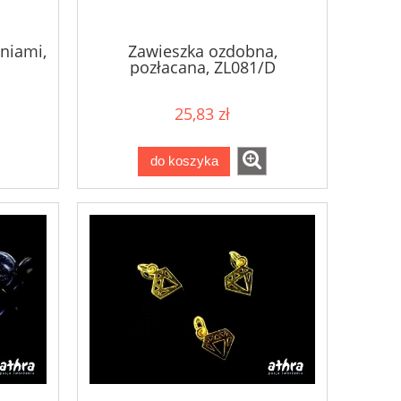
niami,
Zawieszka ozdobna,
pozłacana, ZL081/D
25,83 zł
do koszyka