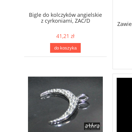
Bigle do kolczyków angielskie
z cyrkoniami, ZAC/D
Zawie
41,21 zł
do koszyka