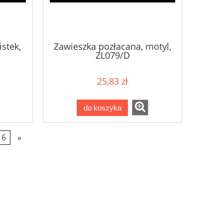
istek,
Zawieszka pozłacana, motyl,
ZL079/D
25,83 zł
do koszyka
6
»