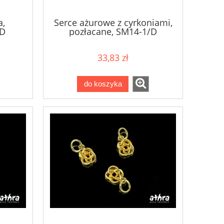
a,
Serce ażurowe z cyrkoniami,
/D
pozłacane, SM14-1/D
33,83 zł
do koszyka