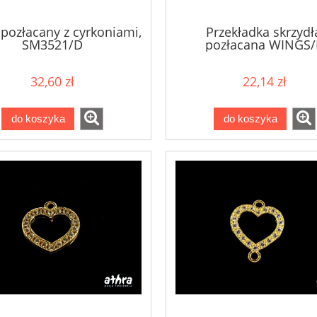
 pozłacany z cyrkoniami,
Przekładka skrzydł
SM3521/D
pozłacana WINGS
32,60 zł
22,14 zł
do koszyka
do koszyka