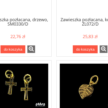
szka pozłacana, drzewo,
Zawieszka pozłacana, k
SM0330/D
ZL072/D
22,76 zł
25,83 zł
do koszyka
do koszyka