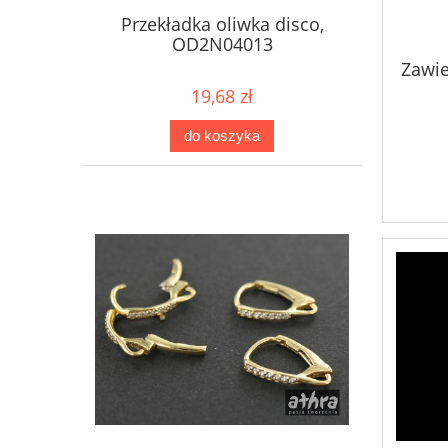
Przekładka oliwka disco,
OD2N04013
Zawie
19,68 zł
do koszyka