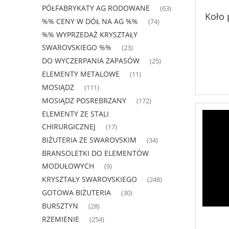
PÓŁFABRYKATY AG RODOWANE
(63)
Koło 
%% CENY W DÓŁ NA AG %%
(74)
%% WYPRZEDAŻ KRYSZTAŁY
SWAROVSKIEGO %%
(23)
DO WYCZERPANIA ZAPASÓW
(25)
ELEMENTY METALOWE
(11)
MOSIĄDZ
(111)
MOSIĄDZ POSREBRZANY
(172)
ELEMENTY ZE STALI
CHIRURGICZNEJ
(17)
BIŻUTERIA ZE SWAROVSKIM
(34)
BRANSOLETKI DO ELEMENTÓW
MODUŁOWYCH
(9)
KRYSZTAŁY SWAROVSKIEGO
(248)
GOTOWA BIŻUTERIA
(30)
BURSZTYN
(28)
RZEMIENIE
(254)