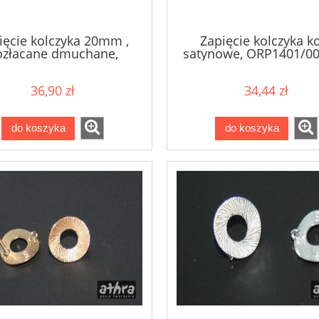
ięcie kolczyka 20mm ,
Zapięcie kolczyka k
ozłacane dmuchane,
satynowe, ORP1401/0
SM7338-20/D
36,90 zł
34,44 zł
do koszyka
do koszyka