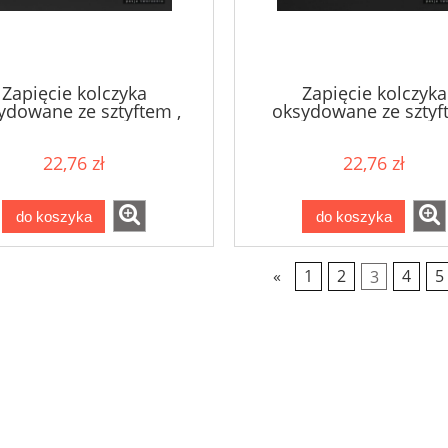
Zapięcie kolczyka
Zapięcie kolczyka
ydowane ze sztyftem ,
oksydowane ze szty
SZT10/O
trójkąt, SZTT12/O
22,76 zł
22,76 zł
do koszyka
do koszyka
«
1
2
3
4
5