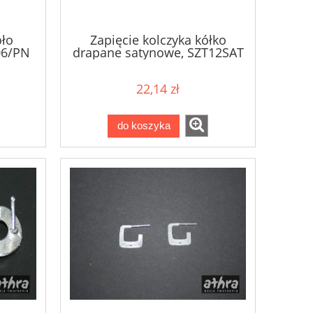
oło
Zapięcie kolczyka kółko
06/PN
drapane satynowe, SZT12SAT
22,14 zł
do koszyka