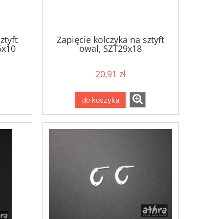
ztyft
Zapięcie kolczyka na sztyft
6x10
owal, SZT29x18
20,91 zł
do koszyka