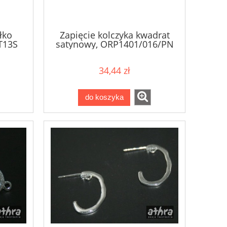
łko
Zapięcie kolczyka kwadrat
T13S
satynowy, ORP1401/016/PN
34,44 zł
do koszyka