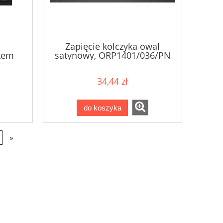
Zapięcie kolczyka owal
ftem
satynowy, ORP1401/036/PN
34,44 zł
do koszyka
»