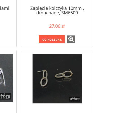
ciami
Zapięcie kolczyka 10mm ,
dmuchane, SM6509
27,06 zł
do koszyka