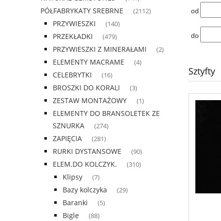
PÓŁFABRYKATY SREBRNE
od
(2112)
PRZYWIESZKI
(140)
do
PRZEKŁADKI
(479)
PRZYWIESZKI Z MINERAŁAMI
(2)
ELEMENTY MACRAME
(4)
Sztyfty
CELEBRYTKI
(16)
BROSZKI DO KORALI
(3)
ZESTAW MONTAŻOWY
(1)
ELEMENTY DO BRANSOLETEK ZE
SZNURKA
(274)
ZAPIĘCIA
(281)
RURKI DYSTANSOWE
(90)
ELEM.DO KOLCZYK.
(310)
Klipsy
(7)
Bazy kolczyka
(29)
Baranki
(5)
Bigle
(88)