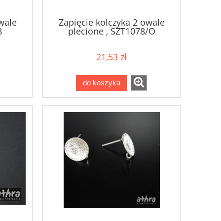
wale
Zapięcie kolczyka 2 owale
8
plecione , SZT1078/O
21,53 zł
do koszyka