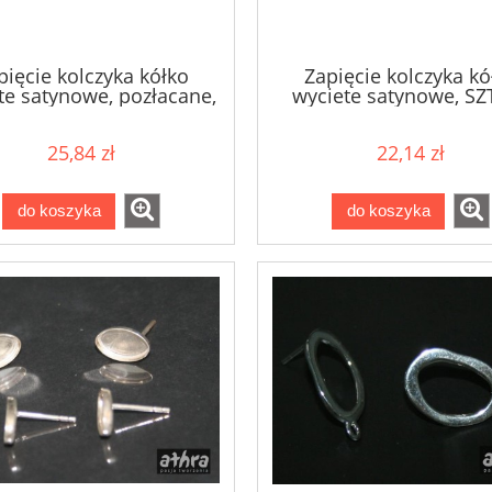
pięcie kolczyka kółko
Zapięcie kolczyka kó
te satynowe, pozłacane,
wyciete satynowe, SZ
SZT13S/D
25,84 zł
22,14 zł
do koszyka
do koszyka