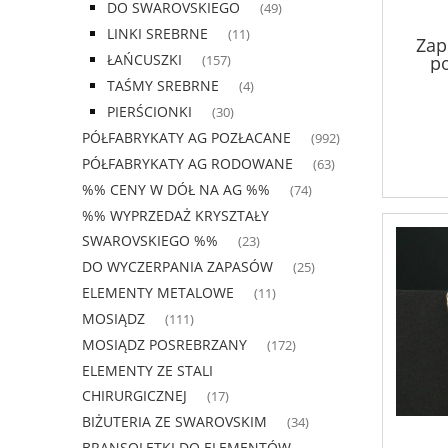
DO SWAROVSKIEGO
(49)
LINKI SREBRNE
(11)
Zap
ŁAŃCUSZKI
p
(157)
TAŚMY SREBRNE
(4)
PIERŚCIONKI
(30)
PÓŁFABRYKATY AG POZŁACANE
(992)
PÓŁFABRYKATY AG RODOWANE
(63)
%% CENY W DÓŁ NA AG %%
(74)
%% WYPRZEDAŻ KRYSZTAŁY
SWAROVSKIEGO %%
(23)
DO WYCZERPANIA ZAPASÓW
(25)
ELEMENTY METALOWE
(11)
MOSIĄDZ
(111)
MOSIĄDZ POSREBRZANY
(172)
ELEMENTY ZE STALI
CHIRURGICZNEJ
(17)
BIŻUTERIA ZE SWAROVSKIM
(34)
BRANSOLETKI DO ELEMENTÓW