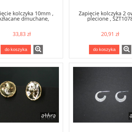
ięcie kolczyka 10mm ,
Zapięcie kolczyka 2 o
ozłacane dmuchane,
plecione , SZT107
SM6509/D
33,83 zł
20,91 zł
do koszyka
do koszyka