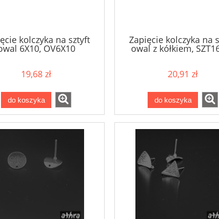
ęcie kolczyka na sztyft
Zapięcie kolczyka na s
owal 6X10, OV6X10
owal z kółkiem, SZT1
19,68 zł
20,91 zł
do koszyka
do koszyka