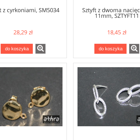
ft z cyrkoniami, SM5034
Sztyft z dwoma nacię
11mm, SZTYFT11
28,29 zł
18,45 zł
do koszyka
do koszyka